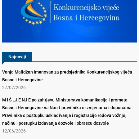
Konkurencijsko Vijeće BiH
Najnoviji
Vanja Malidžan imenovan za predsjednika Konkurencijskog vijeća
Bosne i Hercegovine
27/07/2026
M I Š LJ E NJ E po zahtjevu Ministarstva komunikacija i prometa
Bosne i Hercegovine na Nacrt pravilnika o izmjenama i dopunama
Pravilnika o postupku usklađivanja i registracije redova vožnje,
načinu i postupku izdavanja dozvole i obrascu dozvole
12/06/2026