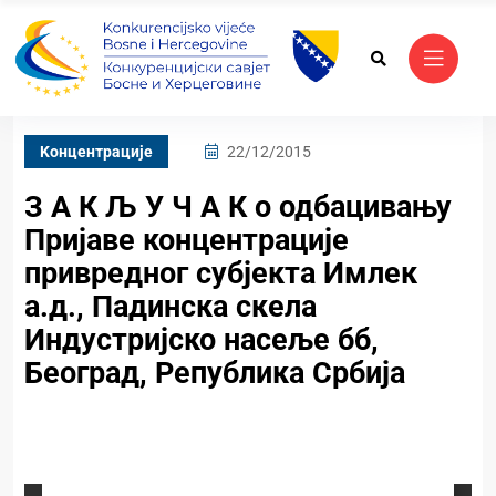
Kонцентрације
22/12/2015
З А К Љ У Ч А К о одбацивању
Пријаве концентрације
привредног субјекта Имлек
а.д., Падинска скела
Индустријско насеље бб,
Београд, Република Србија