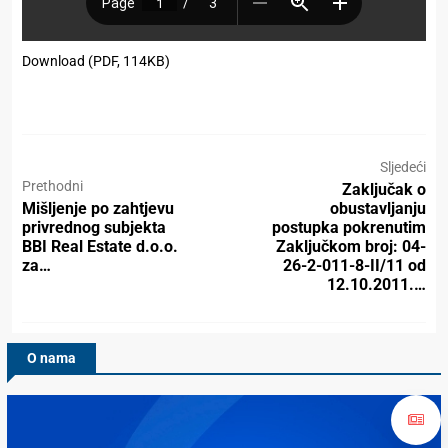
Download (PDF, 114KB)
Sljedeći
Prethodni
Zaključak o
Mišljenje po zahtjevu
obustavljanju
privrednog subjekta
postupka pokrenutim
BBI Real Estate d.o.o.
Zaključkom broj: 04-
za…
26-2-011-8-II/11 od
12.10.2011.…
O nama