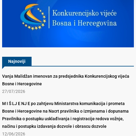
Konkurencijsko Vijeće BiH
Najnoviji
Vanja Malidžan imenovan za predsjednika Konkurencijskog vijeća
Bosne i Hercegovine
27/07/2026
M I Š LJ E NJ E po zahtjevu Ministarstva komunikacija i prometa
Bosne i Hercegovine na Nacrt pravilnika o izmjenama i dopunama
Pravilnika o postupku usklađivanja i registracije redova vožnje,
načinu i postupku izdavanja dozvole i obrascu dozvole
12/06/2026