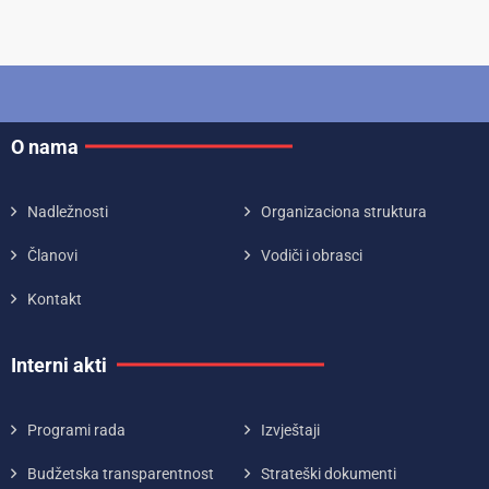
O nama
Nadležnosti
Organizaciona struktura
Članovi
Vodiči i obrasci
Kontakt
Interni akti
Programi rada
Izvještaji
Budžetska transparentnost
Strateški dokumenti