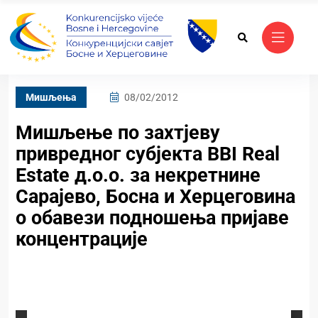
Mишљења
08/02/2012
Мишљење по захтјеву
привредног субјекта BBI Real
Estate д.о.о. за некретнине
Сарајево, Босна и Херцеговина
о обавези подношења пријаве
концентрације