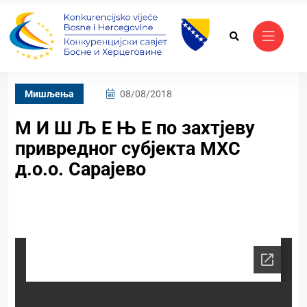
Mишљења
08/08/2018
М И Ш Љ Е Њ Е по захтјеву
привредног субјекта МХС
д.о.о. Сарајево