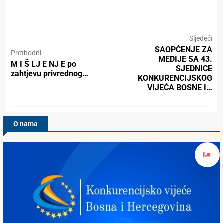
Sljedeći
SAOPĆENJE ZA
Prethodni
MEDIJE SA 43.
M I Š LJ E NJ E po
SJEDNICE
zahtjevu privrednog…
KONKURENCIJSKOG
VIJEĆA BOSNE I…
O nama