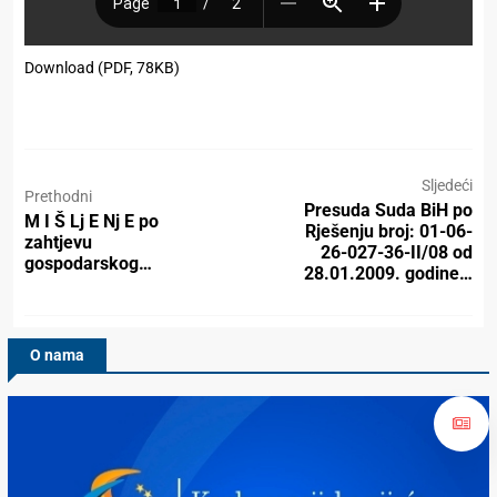
Download (PDF, 78KB)
Sljedeći
Prethodni
Presuda Suda BiH po
M I Š Lj E Nj E po
Rješenju broj: 01-06-
zahtjevu
26-027-36-II/08 od
gospodarskog…
28.01.2009. godine…
O nama