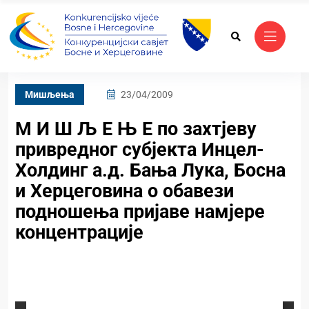
Mишљења
23/04/2009
М И Ш Љ Е Њ Е по захтјеву
привредног субјекта Инцел-
Холдинг а.д. Бања Лука, Босна
и Херцеговина о обавези
подношења пријаве намјере
концентрације