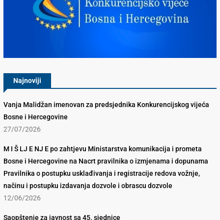
Konkurencijsko Vijeće BiH
Najnoviji
Vanja Malidžan imenovan za predsjednika Konkurencijskog vijeća
Bosne i Hercegovine
27/07/2026
M I Š LJ E NJ E po zahtjevu Ministarstva komunikacija i prometa
Bosne i Hercegovine na Nacrt pravilnika o izmjenama i dopunama
Pravilnika o postupku usklađivanja i registracije redova vožnje,
načinu i postupku izdavanja dozvole i obrascu dozvole
12/06/2026
Saopštenje za javnost sa 45. sjednice