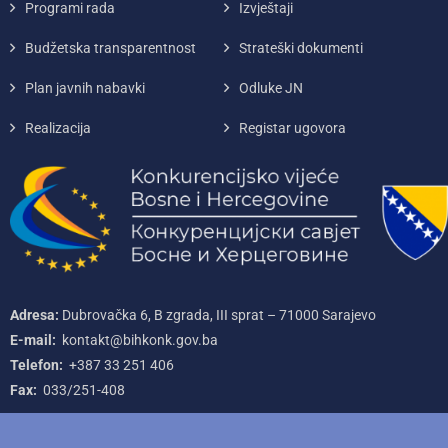
Programi rada
Izvještaji
Budžetska transparentnost
Strateški dokumenti
Plan javnih nabavki
Odluke JN
Realizacija
Registar ugovora
Adresa:
Dubrovačka 6, B zgrada, III sprat – 71000‌ Sarajevo
E-mail:
kontakt@bihkonk.gov.ba
Telefon:
+387‌ 33‌ 251‌ 406
Fax:
033/251-408