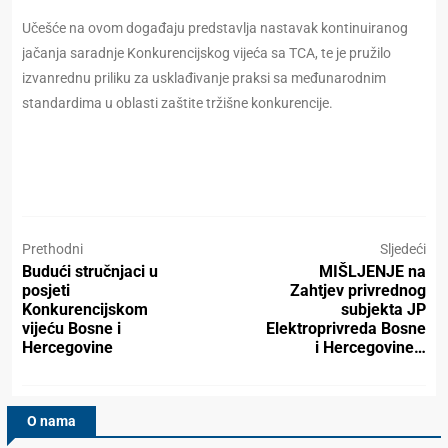
Učešće na ovom događaju predstavlja nastavak kontinuiranog
jačanja saradnje Konkurencijskog vijeća sa TCA, te je pružilo
izvanrednu priliku za usklađivanje praksi sa međunarodnim
standardima u oblasti zaštite tržišne konkurencije.
Prethodni
Sljedeći
Budući stručnjaci u
MIŠLJENJE na
posjeti
Zahtjev privrednog
Konkurencijskom
subjekta JP
vijeću Bosne i
Elektroprivreda Bosne
Hercegovine
i Hercegovine…
O nama