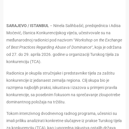
SARAJEVO / ISTANBUL
– Ninela Salihbašić, predsjednica i Adisa
Moćević, članica Konkurencijskog vijeća, učestvovale su na
međunarodnoj radionici pod nazivom “
Workshop on the Exchange
of Best Practices Regarding Abuse of Dominance
“, koja je održana
od 27. do 29. aprila 2026. godine u organizaciji Turskog tijela za
konkurenciju (TCA).
Radionica je okupila stručnjake i predstavnike tijela za zaštitu
konkurencije iz jedanaest zemalja regiona. Cilj skupa bio je
razmjena najboljih praksi, iskustava i izazova u primjeni pravila
konkurencije, sa posebnim fokusom na sprečavanje zloupotrebe
dominantnog položaja na tržištu.
Tokom intenzivnog dvodnevnog radnog programa, učesnici su
imali priliku analizirati konkretne slučajeve iz prakse Turskog tijela
za konkurenciju (TCA), kao i uporedna iskustva ostalih država