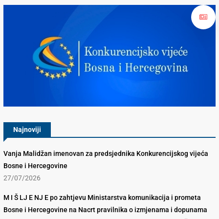
Konkurencijsko Vijeće BiH
Najnoviji
Vanja Malidžan imenovan za predsjednika Konkurencijskog vijeća
Bosne i Hercegovine
27/07/2026
M I Š LJ E NJ E po zahtjevu Ministarstva komunikacija i prometa
Bosne i Hercegovine na Nacrt pravilnika o izmjenama i dopunama