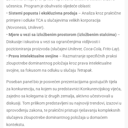
učesnica. Program je obuhvatio sljedeće oblasti:
•
Sistemi popusta i ekskluzivna prodaja
– Analiza kroz praktične
primjere i odluke TCA u slučajevima velikih korporacija
(
Novonesis, Unilever
).
•
Mjere u vezi sa izložbenim prostorom (izložbenim stalcima)
–
Diskusije i iskustva u vezi sa ograničenjima vidljivosti i
pozicioniranja proizvoda (slučajevi
Unilever, Coca-Cola, Frito-Lay
).
•
Prava intelektualne svojine
– Razmatranje specifičnih praksi
zloupotrebe dominantnog položaja kroz prava intelektualne
svojine, sa fokusom na odluku u slučaju
Tetrapak
.
Poseban panel bio je posvećen prezentacijama gostujućih tijela
za konkurenciju, na kojem su predstavnici Konkurencijskog vijeća,
zajedno sa kolegama iz drugih zemalja, aktivno učestvovali u
diskusiji. Tom prilikom predstavljeni su najnoviji trendovi, izazovi u
sprovođenju zakona, te praktični pristupi rješavanju kompleksnih
slučajeva zloupotrebe dominantnog položaja u domaćem
kontekstu.