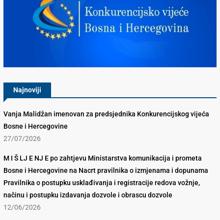
Konkurencijsko Vijeće BiH
Najnoviji
Vanja Malidžan imenovan za predsjednika Konkurencijskog vijeća
Bosne i Hercegovine
27/07/2026
M I Š LJ E NJ E po zahtjevu Ministarstva komunikacija i prometa
Bosne i Hercegovine na Nacrt pravilnika o izmjenama i dopunama
Pravilnika o postupku usklađivanja i registracije redova vožnje,
načinu i postupku izdavanja dozvole i obrascu dozvole
12/06/2026