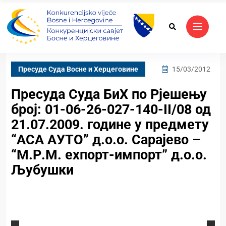
Пресуде Суда Bосне и Херцеговине
15/03/2012
Пресуда Суда БиХ по Рјешењу
број: 01-06-26-027-140-II/08 од
21.07.2009. године у предмету
“АСА АУТО” д.о.о. Сарајево –
“М.Р.М. еxпорт-импорт” д.о.о.
Љубушки