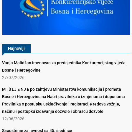
Konkurencijsko Vijeće BiH
Najnoviji
Vanja Malidžan imenovan za predsjednika Konkurencijskog vijeća
Bosne i Hercegovine
27/07/2026
M I Š LJ E NJ E po zahtjevu Ministarstva komunikacija i prometa
Bosne i Hercegovine na Nacrt pravilnika o izmjenama i dopunama
Pravilnika o postupku usklađivanja i registracije redova vožnje,
načinu i postupku izdavanja dozvole i obrascu dozvole
12/06/2026
Saopštenje za javnost sa 45. sjednice