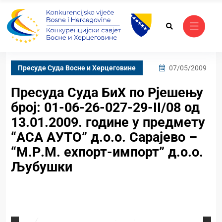
Пресуде Суда Bосне и Херцеговине
07/05/2009
Пресуда Суда БиХ по Рјешењу
број: 01-06-26-027-29-II/08 од
13.01.2009. године у предмету
“АСА АУТО” д.о.о. Сарајево –
“М.Р.М. еxпорт-импорт” д.о.о.
Љубушки