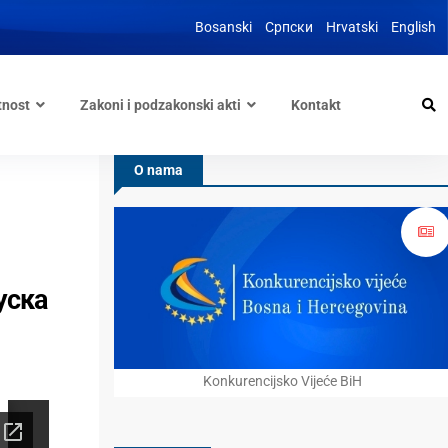
Bosanski
Српски
Hrvatski
English
tnost
Zakoni i podzakonski akti
Kontakt
O nama
уска
Konkurencijsko Vijeće BiH