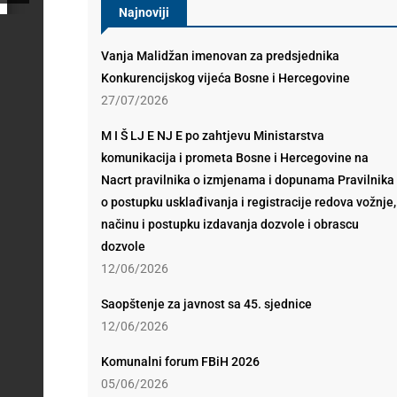
Najnoviji
Vanja Malidžan imenovan za predsjednika
Konkurencijskog vijeća Bosne i Hercegovine
27/07/2026
M I Š LJ E NJ E po zahtjevu Ministarstva
komunikacija i prometa Bosne i Hercegovine na
Nacrt pravilnika o izmjenama i dopunama Pravilnika
o postupku usklađivanja i registracije redova vožnje,
načinu i postupku izdavanja dozvole i obrascu
dozvole
12/06/2026
Saopštenje za javnost sa 45. sjednice
12/06/2026
Komunalni forum FBiH 2026
05/06/2026