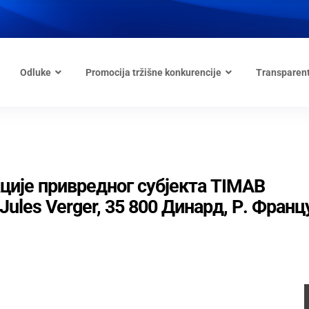
Odluke
Promocija tržišne konkurencije
Transparen
ије привредног субјекта TIMAB
 Jules Verger, 35 800 Динард, Р. Франц