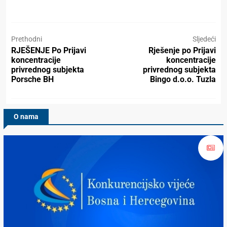
Prethodni
Sljedeći
RJEŠENJE Po Prijavi
Rješenje po Prijavi
koncentracije
koncentracije
privrednog subjekta
privrednog subjekta
Porsche BH
Bingo d.o.o. Tuzla
O nama
Konkurencijsko Vijeće BiH