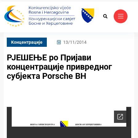
Kонцентрације
13/11/2014
РЈЕШЕЊЕ pо Пријави
концентрације привредног
субјекта Porsche BH