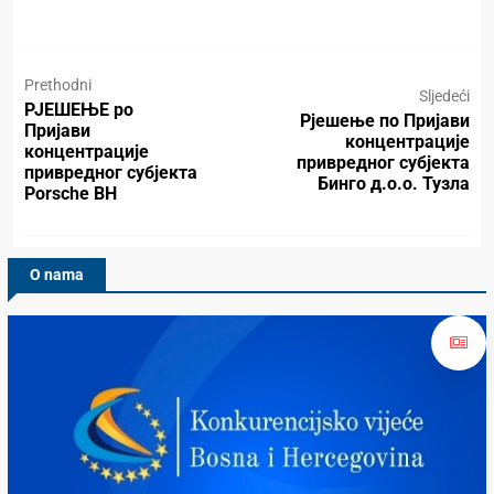
Prethodni
Sljedeći
РЈЕШЕЊЕ pо
Рјешење по Пријави
Пријави
концентрације
концентрације
привредног субјекта
привредног субјекта
Бинго д.о.о. Тузла
Porsche BH
O nama