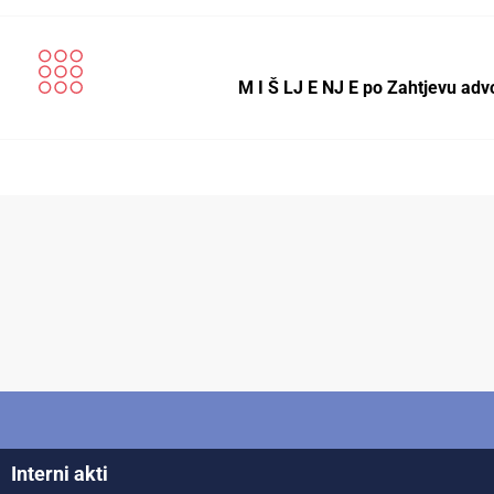
M I Š LJ E NJ E po Zahtjevu ad
Interni akti