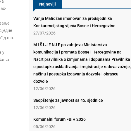
на
Najnoviji
лах-
Vanja Malidžan imenovan za predsjednika
ивање
Konkurencijskog vijeća Bosne i Hercegovine
с једне
27/07/2026
” д.о.о.
M I Š LJ E NJ E po zahtjevu Ministarstva
komunikacija i prometa Bosne i Hercegovine na
а у
Nacrt pravilnika o izmjenama i dopunama Pravilnika
 Бања
o postupku usklađivanja i registracije redova vožnje,
načinu i postupku izdavanja dozvole i obrascu
dozvole
12/06/2026
Saopštenje za javnost sa 45. sjednice
12/06/2026
Komunalni forum FBiH 2026
05/06/2026