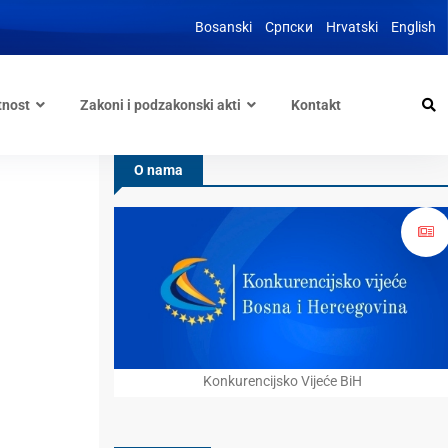
Bosanski
Српски
Hrvatski
English
tnost
Zakoni i podzakonski akti
Kontakt
O nama
Konkurencijsko Vijeće BiH