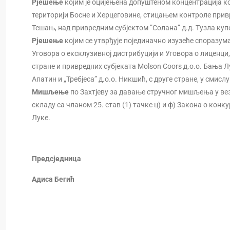
Рјешење
којим је оцијењена допуштеном концентрација ко
територији Босне и Херцеговине, стицањем контроле привр
Тешањ, над привредним субјектом ”Солана” д.д. Тузла куп
Рјешење
којим се утврђује појединачно изузеће споразум
Уговора о ексклузивној дистрибуцији и Уговора о лиценци, 
стране и привредних субјеката Molson Coors д.о.о. Бања Л
Апатин и „Требјеса” д.о.о. Никшић, с друге стране, у смислу
Мишљење
по Захтјеву за давање стручног мишљења у вез
складу са чланом 25. став (1) тачке ц) и ф) Закона о ко
Луке.
Предсједница
Адиса Бегић