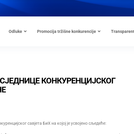
Odluke
Promocija tržišne konkurencije
Transparen
 СЈЕДНИЦЕ КОНКУРЕНЦИЈСКОГ
НЕ
нкуренцијског савјета БиХ на којој је усвојено сљедеће: