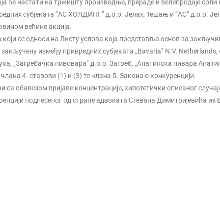
ја ће настати на тржишту производње, прераде и велепродаје соли 
едних субјеката ”АС ХОЛДИНГ” д.о.о. Јелах, Тешањ и ”АС” д.о.о. Је
овином већине акција.
а који се односи на Листу услова која представља основ за закључ
закључену између привредних субјеката „Bavaria” N.V. Netherlands, 
ука, „Загребачка пивовара” д.о.о. Загреб, „Апатинска пивара Апатин
 члана 4. ставови (1) и (3) те члана 5. Закона о конкуренцији.
и са обавезом пријаве концентрације, хипотетички описаног случај
нкуренцији поднесеног од стране адвоката Стевана Димитријевића из