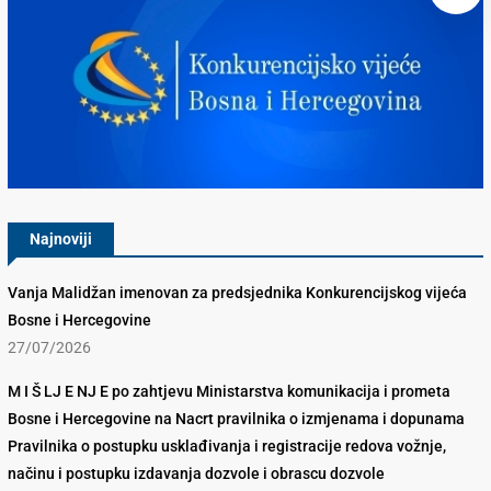
Konkurencijsko Vijeće BiH
Najnoviji
Vanja Malidžan imenovan za predsjednika Konkurencijskog vijeća
Bosne i Hercegovine
27/07/2026
M I Š LJ E NJ E po zahtjevu Ministarstva komunikacija i prometa
Bosne i Hercegovine na Nacrt pravilnika o izmjenama i dopunama
Pravilnika o postupku usklađivanja i registracije redova vožnje,
načinu i postupku izdavanja dozvole i obrascu dozvole