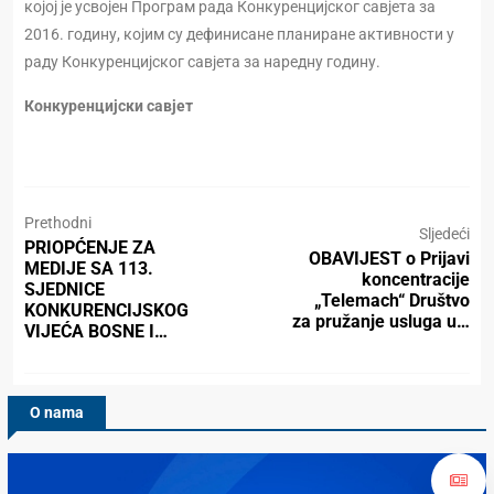
којој је усвојен Програм рада Конкуренцијског савјета за
2016. годину, којим су дефинисане планиране активности у
раду Конкуренцијског савјета за наредну годину.
Конкуренцијски савјет
Prethodni
Sljedeći
PRIOPĆENJE ZA
OBAVIJEST o Prijavi
MEDIJE SA 113.
koncentracije
SJEDNICE
„Telemach“ Društvo
KONKURENCIJSKOG
za pružanje usluga u…
VIJEĆA BOSNE I…
O nama