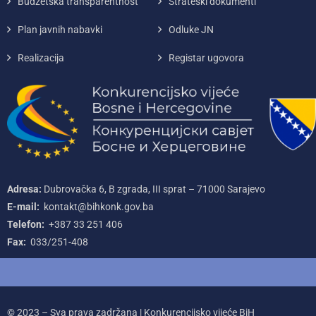
Budžetska transparentnost
Strateški dokumenti
Plan javnih nabavki
Odluke JN
Realizacija
Registar ugovora
Adresa:
Dubrovačka 6, B zgrada, III sprat – 71000‌ Sarajevo
E-mail:
kontakt@bihkonk.gov.ba
Telefon:
+387‌ 33‌ 251‌ 406
Fax:
033/251-408
© 2023 – Sva prava zadržana | Konkurencijsko vijeće BiH