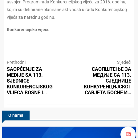
usvojen Program rada Konkurencijskog vijeća za 2016. godinu,
kojim su definirane planirane aktivnosti u radu Konkurencijskog
vijeća za narednu godinu.
Konkurencijsko vijeće
Prethodni
Sljedeći
SAOPĆENJE ZA
САОПШТЕЊЕ ЗА
MEDIJE SA 113.
МЕДИЈЕ СА 113.
SJEDNICE
СЈЕДНИЦЕ
KONKURENCIJSKOG
КОНКУРЕНЦИЈСКОГ
VIJEĆA BOSNE I…
САВЈЕТА БОСНЕ И…
O nama