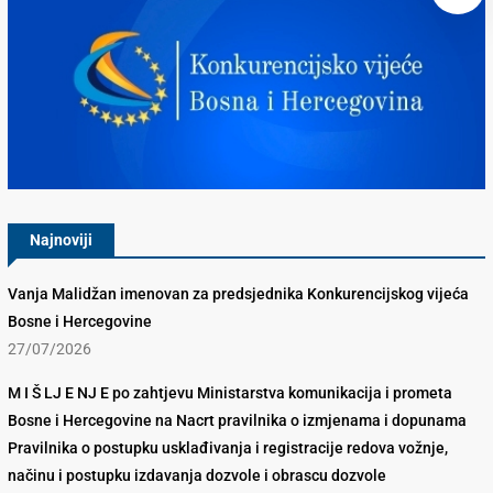
Konkurencijsko Vijeće BiH
Najnoviji
Vanja Malidžan imenovan za predsjednika Konkurencijskog vijeća
Bosne i Hercegovine
27/07/2026
M I Š LJ E NJ E po zahtjevu Ministarstva komunikacija i prometa
Bosne i Hercegovine na Nacrt pravilnika o izmjenama i dopunama
Pravilnika o postupku usklađivanja i registracije redova vožnje,
načinu i postupku izdavanja dozvole i obrascu dozvole