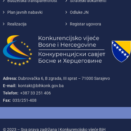
Budžetska transparentnost
Strateški dokumenti
Plan javnih nabavki
Odluke JN
Realizacija
Registar ugovora
Adresa:
Dubrovačka 6, B zgrada, III sprat – 71000‌ Sarajevo
E-mail:
kontakt@bihkonk.gov.ba
Telefon:
+387‌ 33‌ 251‌ 406
Fax:
033/251-408
© 2023 – Sva prava zadržana | Konkurencijsko vijeće BiH