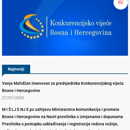
Konkurencijsko Vijeće BiH
Najnoviji
Vanja Malidžan imenovan za predsjednika Konkurencijskog vijeća
Bosne i Hercegovine
27/07/2026
M I Š LJ E NJ E po zahtjevu Ministarstva komunikacija i prometa
Bosne i Hercegovine na Nacrt pravilnika o izmjenama i dopunama
Pravilnika o postupku usklađivanja i registracije redova vožnje,