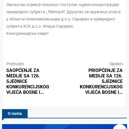
Закључак којим је покренут поступак оцјене концентрације
привредног субјекта „Telemach“ Друштво за пружање услуга
у области телекомуникација д.о.о. Сарајево и привредног
субјекта АСК д.о.о. Илиџа-Сарајево.
Конкуренцијски савјет
Prethodni
Sljedeći
SAOPĆENJE ZA
PRIOPĆENJE ZA
MEDIJE SA 126.
MEDIJE SA 126.
SJEDNICE
SJEDNICE
KONKURENCIJSKOG
KONKURENCIJSKOG
VIJEĆA BOSNE I…
VIJEĆA BOSNE I…
O nama