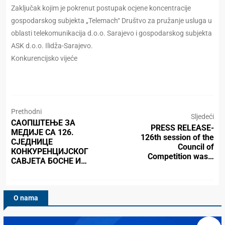
Zaključak kojim je pokrenut postupak ocjene koncentracije
gospodarskog subjekta „Telemach“ Društvo za pružanje usluga u
oblasti telekomunikacija d.o.o. Sarajevo i gospodarskog subjekta
ASK d.o.o. Ilidža-Sarajevo.
Konkurencijsko vijeće
Prethodni
Sljedeći
САОПШТЕЊЕ ЗА
PRESS RELEASE-
МЕДИЈЕ СА 126.
126th session of the
СЈЕДНИЦЕ
Council of
КОНКУРЕНЦИЈСКОГ
Competition was…
САВЈЕТА БОСНЕ И…
O nama