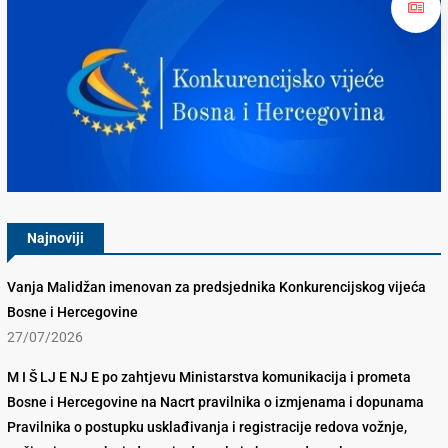
Konkurencijsko Vijeće BiH
Najnoviji
Vanja Malidžan imenovan za predsjednika Konkurencijskog vijeća
Bosne i Hercegovine
27/07/2026
M I Š LJ E NJ E po zahtjevu Ministarstva komunikacija i prometa
Bosne i Hercegovine na Nacrt pravilnika o izmjenama i dopunama
Pravilnika o postupku usklađivanja i registracije redova vožnje,