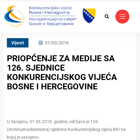
Vijesti
31/03/2016
PRIOPĆENJE ZA MEDIJE SA
126. SJEDNICE
KONKURENCIJSKOG VIJEĆA
BOSNE I HERCEGOVINE
U Sarajevu, 31.03.2016. godine, održana je 126.
(stotinudvadesetesta) sjednica Konkurencijskog vijeća BiH na
kojoj je usvojeno: