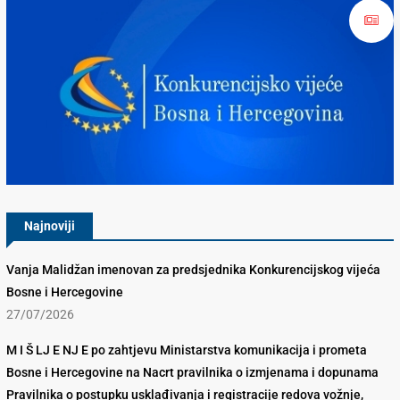
Konkurencijsko Vijeće BiH
Najnoviji
Vanja Malidžan imenovan za predsjednika Konkurencijskog vijeća
Bosne i Hercegovine
27/07/2026
M I Š LJ E NJ E po zahtjevu Ministarstva komunikacija i prometa
Bosne i Hercegovine na Nacrt pravilnika o izmjenama i dopunama
Pravilnika o postupku usklađivanja i registracije redova vožnje,