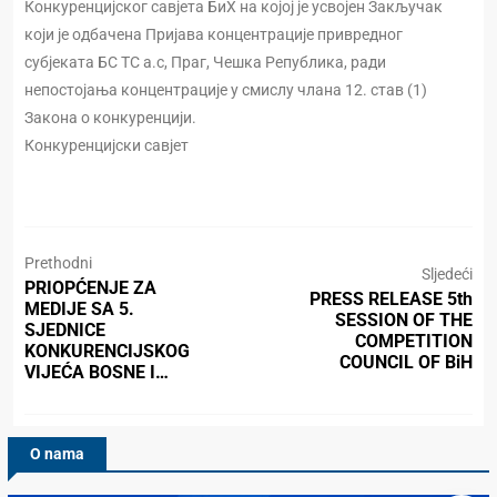
Конкуренцијског савјета БиХ на којој је усвојен Закључак
који је одбачена Пријава концентрације привредног
субјеката БС ТС а.с, Праг, Чешка Република, ради
непостојања концентрације у смислу члана 12. став (1)
Закона о конкуренцији.
Конкуренцијски савјет
Prethodni
Sljedeći
PRIOPĆENJE ZA
PRESS RELEASE 5th
MEDIJE SA 5.
SESSION OF THE
SJEDNICE
COMPETITION
KONKURENCIJSKOG
COUNCIL OF BiH
VIJEĆA BOSNE I…
O nama