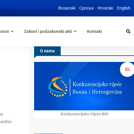
Bosanski
Српски
Hrvatski
English
tnost
Zakoni i podzakonski akti
Kontakt
O nama
Konkurencijsko Vijeće BiH
on
 within