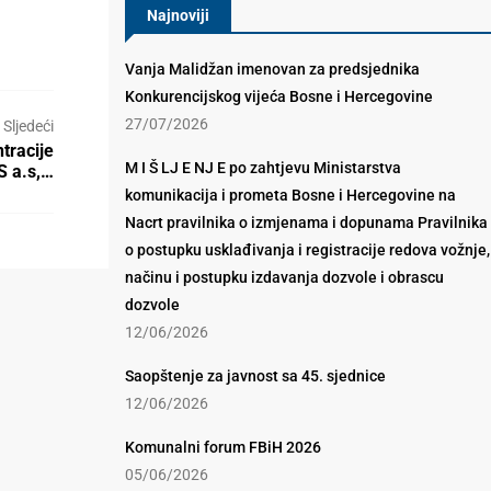
Najnoviji
Vanja Malidžan imenovan za predsjednika
Konkurencijskog vijeća Bosne i Hercegovine
27/07/2026
Sljedeći
tracije
M I Š LJ E NJ E po zahtjevu Ministarstva
S a.s,…
komunikacija i prometa Bosne i Hercegovine na
Nacrt pravilnika o izmjenama i dopunama Pravilnika
o postupku usklađivanja i registracije redova vožnje,
načinu i postupku izdavanja dozvole i obrascu
dozvole
12/06/2026
Saopštenje za javnost sa 45. sjednice
12/06/2026
Komunalni forum FBiH 2026
05/06/2026