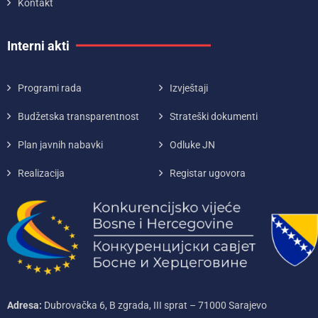
Kontakt
Interni akti
Programi rada
Izvještaji
Budžetska transparentnost
Strateški dokumenti
Plan javnih nabavki
Odluke JN
Realizacija
Registar ugovora
Adresa:
Dubrovačka 6, B zgrada, III sprat – 71000‌ Sarajevo