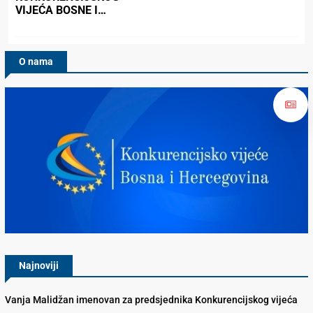
VIJEĆA BOSNE I…
O nama
Konkurencijsko Vijeće BiH
Najnoviji
Vanja Malidžan imenovan za predsjednika Konkurencijskog vijeća