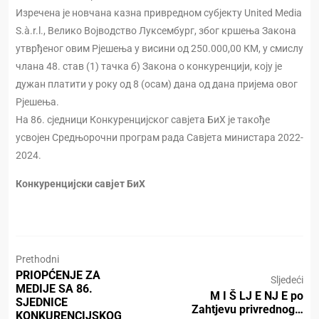
Изречена је новчана казна привредном субјекту United Media
S.à.r.l., Велико Војводство Луксембург, због кршења Закона
утврђеног овим Рјешења у висини од 250.000,00 КМ, у смислу
члана 48. став (1) тачка б) Закона о конкуренцији, коју је
дужан платити у року од 8 (осам) дана од дана пријема овог
Рјешења.
На 86. сједници Конкуренцијског савјета БиХ је такође
усвојен Средњорочни програм рада Савјета министара 2022-
2024.
Конкуренцијски савјет БиХ
Prethodni
PRIOPĆENJE ZA
Sljedeći
MEDIJE SA 86.
M I Š LJ E NJ E po
SJEDNICE
Zahtjevu privrednog…
KONKURENCIJSKOG