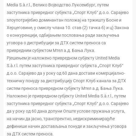
Media S.à.r.l., Велико Војводство Луксембург, путем
заступника привредног субјекта „Спорт Клуб“ д.о.о. Сарајево
злоупотријебио доминантан положај на тржишту Босне и
Херцеговине, у смислу члана 10. став (2) тачка б) и ц) Закона
о конкуренцији, одбијањем пословања ради закључења
уговора о дистрибуцији за ДТХ систем преноса са
привредним субјектом Мтел а.д. Бања Лука.
Рјешењем је наложено привредном субјекту United Media
S.à.r.l. путем заступника привредног субјекта „Спорт Клуб“
д.о.о. Сарајево да у року од 60 дана достави комерцијално-
техничку понуду за дистрибуцију Спорт Клуб канала за ДТХ
систем преноса привредном субјекту Мтел а.д. Бања Лука.
Наложено је привредном субјекту United Media S.à.r.l., путем
заступника привредног субјекта „Спорт Клуб“ д.о.о. Сарајево
да у року од 60 дана допуни Опште услове пружања услуга,
на начин да јасно, транспрентно, недискриминирајуће
дефинише начин достављања понуде и закључења уговора
за ДТХ систем преноса.