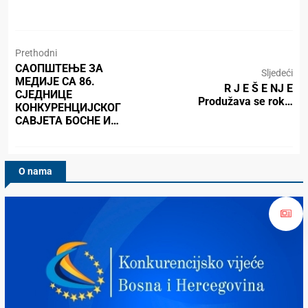
Prethodni
САОПШТЕЊЕ ЗА
Sljedeći
МЕДИЈЕ СА 86.
R J E Š E NJ E
СЈЕДНИЦЕ
Produžava se rok…
КОНКУРЕНЦИЈСКОГ
САВЈЕТА БОСНЕ И…
O nama