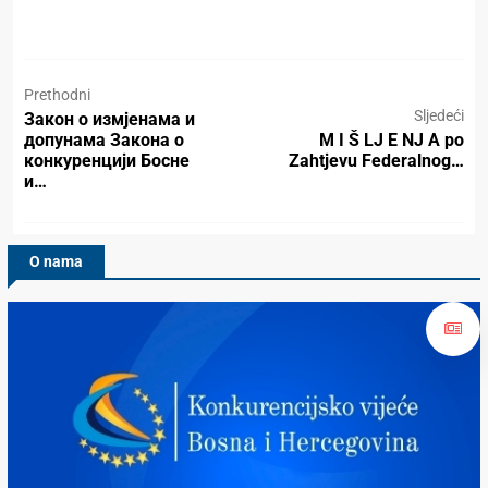
Prethodni
Sljedeći
Закон о измјенама и
допунама Закона о
M I Š LJ E NJ A po
конкуренцији Босне
Zahtjevu Federalnog…
и…
O nama