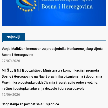
Konkurencijsko Vijeće BiH
Najnoviji
Vanja Malidžan imenovan za predsjednika Konkurencijskog vijeća
Bosne i Hercegovine
27/07/2026
M I Š LJ E NJ E po zahtjevu Ministarstva komunikacija i prometa
Bosne i Hercegovine na Nacrt pravilnika o izmjenama i dopunama
Pravilnika o postupku usklađivanja i registracije redova vožnje,
načinu i postupku izdavanja dozvole i obrascu dozvole
12/06/2026
Saopštenje za javnost sa 45. sjednice