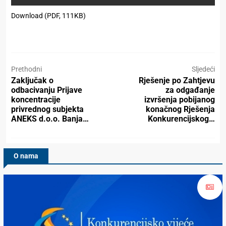
Download (PDF, 111KB)
Prethodni
Sljedeći
Zaključak o
Rješenje po Zahtjevu
odbacivanju Prijave
za odgađanje
koncentracije
izvršenja pobijanog
privrednog subjekta
konačnog Rješenja
ANEKS d.o.o. Banja…
Konkurencijskog…
O nama