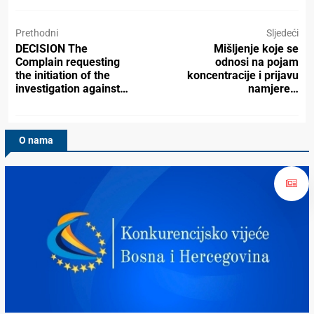
Prethodni
Sljedeći
DECISION The
Mišljenje koje se
Complain requesting
odnosi na pojam
the initiation of the
koncentracije i prijavu
investigation against…
namjere…
O nama
Konkurencijsko Vijeće BiH