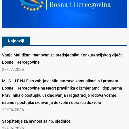
Konkurencijsko Vijeće BiH
Najnoviji
Vanja Malidžan imenovan za predsjednika Konkurencijskog vijeća
Bosne i Hercegovine
27/07/2026
M I Š LJ E NJ E po zahtjevu Ministarstva komunikacija i prometa
Bosne i Hercegovine na Nacrt pravilnika o izmjenama i dopunama
Pravilnika o postupku usklađivanja i registracije redova vožnje,
načinu i postupku izdavanja dozvole i obrascu dozvole
12/06/2026
Saopštenje za javnost sa 45. sjednice
12/06/2026