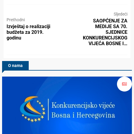
Sljedeći
Prethodni
SAOPĆENJE ZA
Izvještaj o realizaciji
MEDIJE SA 70.
budžeta za 2019.
SJEDNICE
godinu
KONKURENCIJSKOG
VIJEĆA BOSNE I…
O nama
Konkurencijsko Vijeće BiH