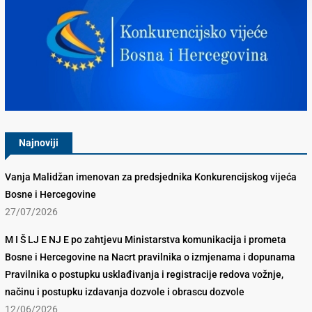
Konkurencijsko Vijeće BiH
Najnoviji
Vanja Malidžan imenovan za predsjednika Konkurencijskog vijeća
Bosne i Hercegovine
27/07/2026
M I Š LJ E NJ E po zahtjevu Ministarstva komunikacija i prometa
Bosne i Hercegovine na Nacrt pravilnika o izmjenama i dopunama
Pravilnika o postupku usklađivanja i registracije redova vožnje,
načinu i postupku izdavanja dozvole i obrascu dozvole
12/06/2026