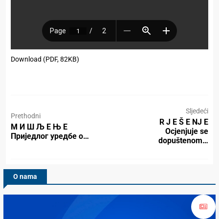
Download (PDF, 82KB)
Sljedeći
Prethodni
R J E Š E NJ E
М И Ш Љ Е Њ Е
Ocjenjuje se
Приједлог уредбе о…
dopuštenom…
O nama