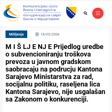
Mišljenja
18/05/2006
M I Š LJ E NJ E Prijedlog uredbe
o subvencioniranju troškova
prevoza u javnom gradskom
saobracaju na podrucju Kantona
Sarajevo Ministarstva za rad,
socijalnu politiku, raseljena lica
Kantona Sarajevo, nije usgalašan
sa Zakonom o konkurenciji.