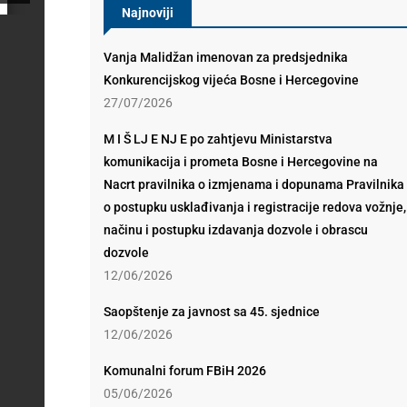
Najnoviji
Vanja Malidžan imenovan za predsjednika
Konkurencijskog vijeća Bosne i Hercegovine
27/07/2026
M I Š LJ E NJ E po zahtjevu Ministarstva
komunikacija i prometa Bosne i Hercegovine na
Nacrt pravilnika o izmjenama i dopunama Pravilnika
o postupku usklađivanja i registracije redova vožnje,
načinu i postupku izdavanja dozvole i obrascu
dozvole
12/06/2026
Saopštenje za javnost sa 45. sjednice
12/06/2026
Komunalni forum FBiH 2026
05/06/2026