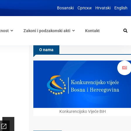
Bosanski
Српски
Hrvatski
English
tnost
Zakoni i podzakonski akti
Kontakt
O nama
Konkurencijsko Vijeće BiH