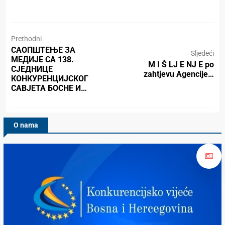
Prethodni
САОПШТЕЊЕ ЗА
Sljedeći
МЕДИЈЕ СА 138.
M I Š LJ E NJ E po
СЈЕДНИЦЕ
zahtjevu Agencije…
КОНКУРЕНЦИЈСКОГ
САВЈЕТА БОСНЕ И…
O nama