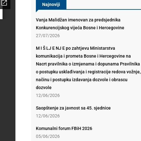
Najnoviji
Vanja Malidžan imenovan za predsjednika
Konkurencijskog vijeća Bosne i Hercegovine
27/07/2026
M I Š LJ E NJ E po zahtjevu Ministarstva
komunikacija i prometa Bosne i Hercegovine na
Nacrt pravilnika o izmjenama i dopunama Pravilnika
o postupku usklađivanja i registracije redova vožnje,
načinu i postupku izdavanja dozvole i obrascu
dozvole
12/06/2026
Saopštenje za javnost sa 45. sjednice
12/06/2026
Komunalni forum FBiH 2026
05/06/2026