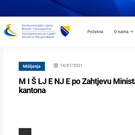
Početna
O nama
14/07/2021
Mišljenja
M I Š LJ E NJ E po Zahtjevu Minis
kantona