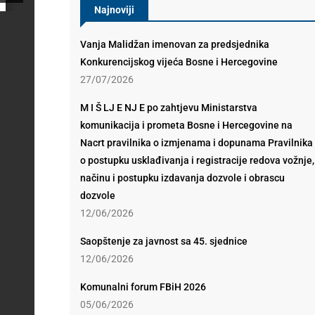
Najnoviji
Vanja Malidžan imenovan za predsjednika
Konkurencijskog vijeća Bosne i Hercegovine
27/07/2026
M I Š LJ E NJ E po zahtjevu Ministarstva
komunikacija i prometa Bosne i Hercegovine na
Nacrt pravilnika o izmjenama i dopunama Pravilnika
o postupku usklađivanja i registracije redova vožnje,
načinu i postupku izdavanja dozvole i obrascu
dozvole
12/06/2026
Saopštenje za javnost sa 45. sjednice
12/06/2026
Komunalni forum FBiH 2026
05/06/2026