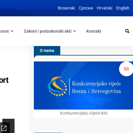
Bosanski
Српски
Hrvatski
English
tnost
Zakoni i podzakonski akti
Kontakt
O nama
ort
Konkurencijsko Vijeće BiH