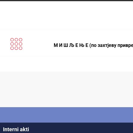
М И Ш Љ Е Њ Е (по захтјеву привр
Interni akti