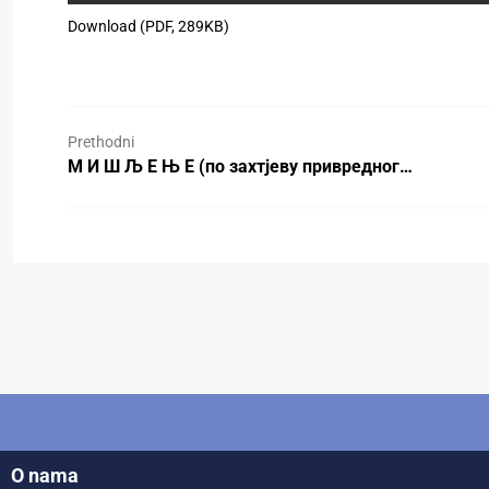
Download (PDF, 289KB)
Prethodni
М И Ш Љ Е Њ Е (по захтјеву привредног…
O nama