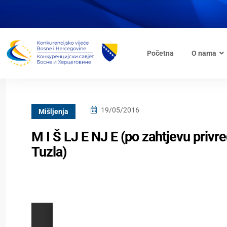
Početna
O nama
19/05/2016
Mišljenja
M I Š LJ E NJ E (po zahtjevu privr
Tuzla)