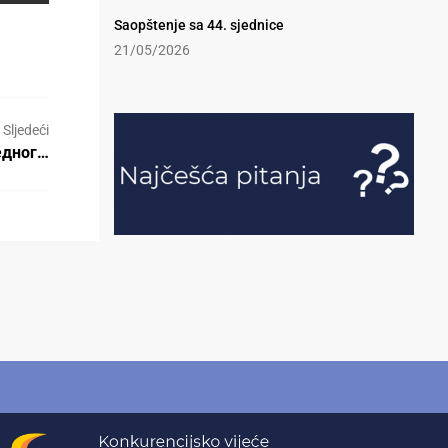
Saopštenje sa 44. sjednice
21/05/2026
Sljedeći
едног…