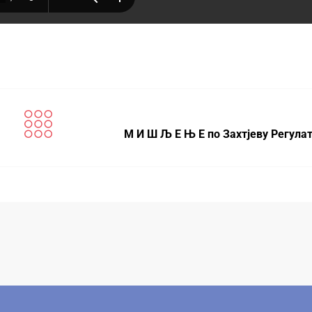
М И Ш Љ Е Њ Е по Захтјеву Регула