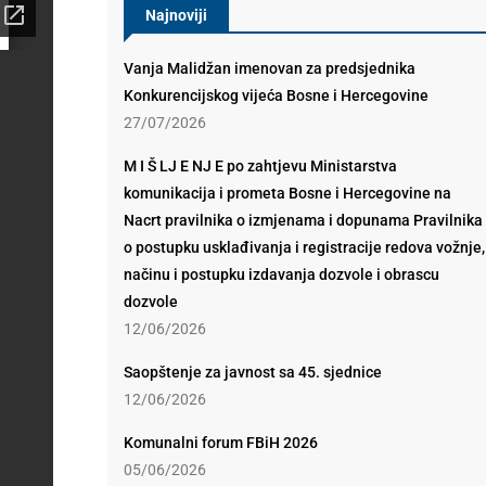
Najnoviji
Vanja Malidžan imenovan za predsjednika
Konkurencijskog vijeća Bosne i Hercegovine
27/07/2026
M I Š LJ E NJ E po zahtjevu Ministarstva
komunikacija i prometa Bosne i Hercegovine na
Nacrt pravilnika o izmjenama i dopunama Pravilnika
o postupku usklađivanja i registracije redova vožnje,
načinu i postupku izdavanja dozvole i obrascu
dozvole
12/06/2026
Saopštenje za javnost sa 45. sjednice
12/06/2026
Komunalni forum FBiH 2026
05/06/2026