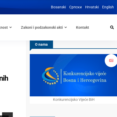
Bosanski
Српски
Hrvatski
English
tnost
Zakoni i podzakonski akti
Kontakt
O nama
nih
Konkurencijsko Vijeće BiH