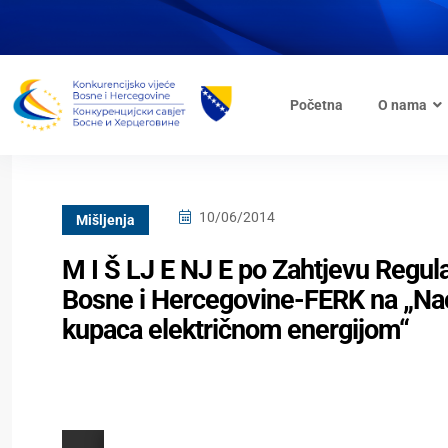
Početna
O nama
10/06/2014
Mišljenja
M I Š LJ E NJ E po Zahtjevu Regula
Bosne i Hercegovine-FERK na „Nacr
kupaca električnom energijom“