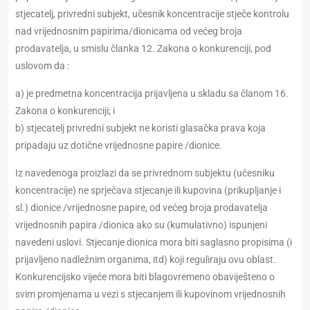
stjecatelj, privredni subjekt, učesnik koncentracije stječe kontrolu
nad vrijednosnim papirima/dionicama od većeg broja
prodavatelja, u smislu članka 12. Zakona o konkurenciji, pod
uslovom da :
a) je predmetna koncentracija prijavljena u skladu sa članom 16.
Zakona o konkurenciji; i
b) stjecatelj privredni subjekt ne koristi glasačka prava koja
pripadaju uz dotične vrijednosne papire /dionice.
Iz navedenoga proizlazi da se privrednom subjektu (učesniku
koncentracije) ne sprječava stjecanje ili kupovina (prikupljanje i
sl.) dionice /vrijednosne papire, od većeg broja prodavatelja
vrijednosnih papira /dionica ako su (kumulativno) ispunjeni
navedeni uslovi. Stjecanje dionica mora biti saglasno propisima (i
prijavljeno nadležnim organima, itd) koji reguliraju ovu oblast.
Konkurencijsko vijeće mora biti blagovremeno obaviješteno o
svim promjenama u vezi s stjecanjem ili kupovinom vrijednosnih