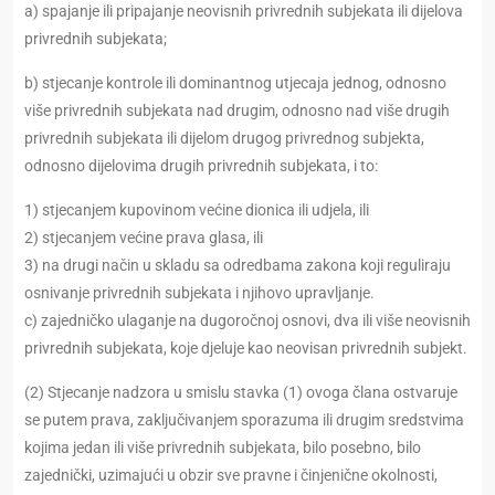
a) spajanje ili pripajanje neovisnih privrednih subjekata ili dijelova
privrednih subjekata;
b) stjecanje kontrole ili dominantnog utjecaja jednog, odnosno
više privrednih subjekata nad drugim, odnosno nad više drugih
privrednih subjekata ili dijelom drugog privrednog subjekta,
odnosno dijelovima drugih privrednih subjekata, i to:
1) stjecanjem kupovinom većine dionica ili udjela, ili
2) stjecanjem većine prava glasa, ili
3) na drugi način u skladu sa odredbama zakona koji reguliraju
osnivanje privrednih subjekata i njihovo upravljanje.
c) zajedničko ulaganje na dugoročnoj osnovi, dva ili više neovisnih
privrednih subjekata, koje djeluje kao neovisan privrednih subjekt.
(2) Stjecanje nadzora u smislu stavka (1) ovoga člana ostvaruje
se putem prava, zaključivanjem sporazuma ili drugim sredstvima
kojima jedan ili više privrednih subjekata, bilo posebno, bilo
zajednički, uzimajući u obzir sve pravne i činjenične okolnosti,