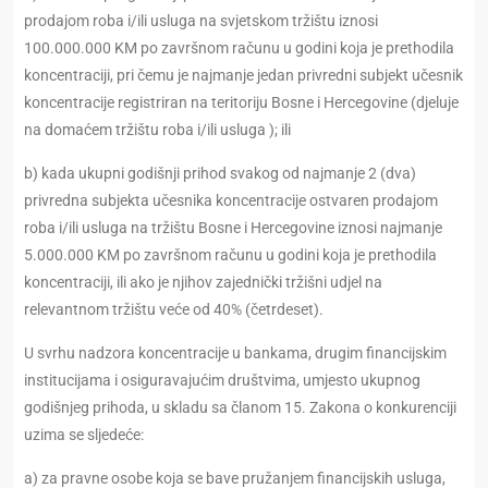
prodajom roba i/ili usluga na svjetskom tržištu iznosi
100.000.000 KM po završnom računu u godini koja je prethodila
koncentraciji, pri čemu je najmanje jedan privredni subjekt učesnik
koncentracije registriran na teritoriju Bosne i Hercegovine (djeluje
na domaćem tržištu roba i/ili usluga ); ili
b) kada ukupni godišnji prihod svakog od najmanje 2 (dva)
privredna subjekta učesnika koncentracije ostvaren prodajom
roba i/ili usluga na tržištu Bosne i Hercegovine iznosi najmanje
5.000.000 KM po završnom računu u godini koja je prethodila
koncentraciji, ili ako je njihov zajednički tržišni udjel na
relevantnom tržištu veće od 40% (četrdeset).
U svrhu nadzora koncentracije u bankama, drugim financijskim
institucijama i osiguravajućim društvima, umjesto ukupnog
godišnjeg prihoda, u skladu sa članom 15. Zakona o konkurenciji
uzima se sljedeće:
a) za pravne osobe koja se bave pružanjem financijskih usluga,