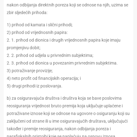
nakon odbijanja direktnih poreza koji se odnose na njih, uzima se
zbir sljedećih prihoda:
1) prihod od kamata i slični prihodi;
2) prihod od vrijednosnih papira:
2. 1. prihod od dionica i drugih vrijednosnih papira koje imaju
promjenjivu dobit;
2. 2. prihod od udjela u privrednim subjektima;
2. 3. prihod od dionica u povezanim privrednim subjektima.
3) potraživanje provizije;
4) neto profit od financijskih operacija; i
5) drugi prihodi iz poslovanja.
b) za osiguravajuća društva i društva koja se bave poslovima
reosiguranja vrijednost bruto premija koja uključuje uplaćene i
potraživane iznose koji se odnose na ugovore o osiguranju koji su
zaključeni od strane ili u ime osiguravajućih društava, uključujući
također i premije reosiguranja, nakon odbijanja poreza i
parafiskalnih pristojbi koje se naplaćuju na osnovu iznosa