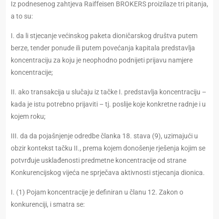
Iz podnesenog zahtjeva Raiffeisen BROKERS proizilaze tri pitanja,
a to su:
I. da li stjecanje većinskog paketa dioničarskog društva putem
berze, tender ponude ili putem povećanja kapitala predstavlja
koncentraciju za koju je neophodno podnijeti prijavu namjere
koncentracije;
II. ako transakcija u slučaju iz tačke I. predstavlja koncentraciju –
kada je istu potrebno prijaviti – tj. poslije koje konkretne radnje i u
kojem roku;
III. da da pojašnjenje odredbe članka 18. stava (9), uzimajući u
obzir kontekst tačku II., prema kojem donošenje rješenja kojim se
potvrđuje usklađenosti predmetne koncentracije od strane
Konkurencijskog vijeća ne sprječava aktivnosti stjecanja dionica.
I. (1) Pojam koncentracije je definiran u članu 12. Zakon o
konkurenciji, i smatra se: