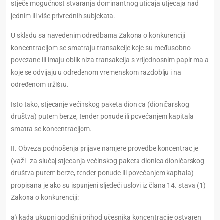
stječe mogućnost stvaranja dominantnog uticaja utjecaja nad
jednim ili više privrednih subjekata.
U skladu sa navedenim odredbama Zakona o konkurenciji
koncentracijom se smatraju transakcije koje su međusobno
povezane ili imaju oblik niza transakcija s vrijednosnim papirima a
koje se odvijaju u određenom vremenskom razdoblju i na
određenom tržištu.
Isto tako, stjecanje većinskog paketa dionica (dioničarskog
društva) putem berze, tender ponude ili povećanjem kapitala
smatra se koncentracijom.
II. Obveza podnošenja prijave namjere provedbe koncentracije
(važi i za slučaj stjecanja većinskog paketa dionica dioničarskog
društva putem berze, tender ponude ili povećanjem kapitala)
propisana je ako su ispunjeni sljedeći uslovi iz člana 14. stava (1)
Zakona o konkurenciji:
a) kada ukupni godišnji prihod učesnika koncentracije ostvaren