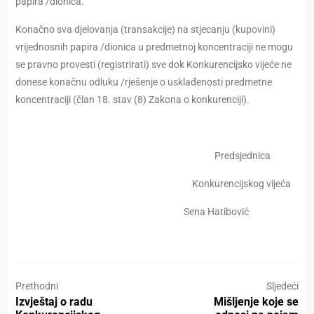
papira /dionica.
Konačno sva djelovanja (transakcije) na stjecanju (kupovini)
vrijednosnih papira /dionica u predmetnoj koncentraciji ne mogu
se pravno provesti (registrirati) sve dok Konkurencijsko vijeće ne
donese konačnu odluku /rješenje o usklađenosti predmetne
koncentraciji (član 18. stav (8) Zakona o konkurenciji).
Prеdsјеdni
ca
Konkurencijskog vijeća
Sena Hatibović
Prethodni
Sljedeći
Izvještaj o radu
Mišljenje koje se