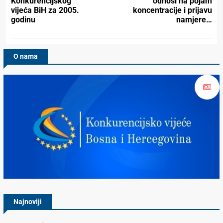
Konkurencijskog
odnosi na pojam
vijeća BiH za 2005.
koncentracije i prijavu
godinu
namjere…
O nama
Konkurencijsko Vijeće BiH
Najnoviji