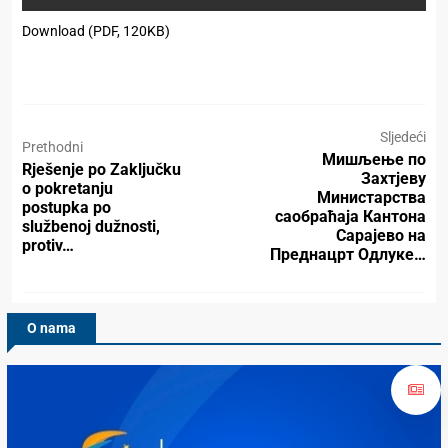
Download (PDF, 120KB)
Sljedeći
Prethodni
Мишљење по
Rješenje po Zaključku
Захтјеву
o pokretanju
Министарства
postupka po
саобраћаја Кантона
službenoj dužnosti,
Сарајево на
protiv…
Преднацрт Одлуке…
O nama