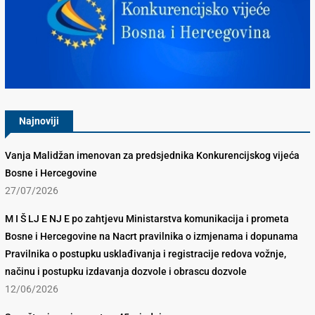
Konkurencijsko Vijeće BiH
Najnoviji
Vanja Malidžan imenovan za predsjednika Konkurencijskog vijeća
Bosne i Hercegovine
27/07/2026
M I Š LJ E NJ E po zahtjevu Ministarstva komunikacija i prometa
Bosne i Hercegovine na Nacrt pravilnika o izmjenama i dopunama
Pravilnika o postupku usklađivanja i registracije redova vožnje,
načinu i postupku izdavanja dozvole i obrascu dozvole
12/06/2026