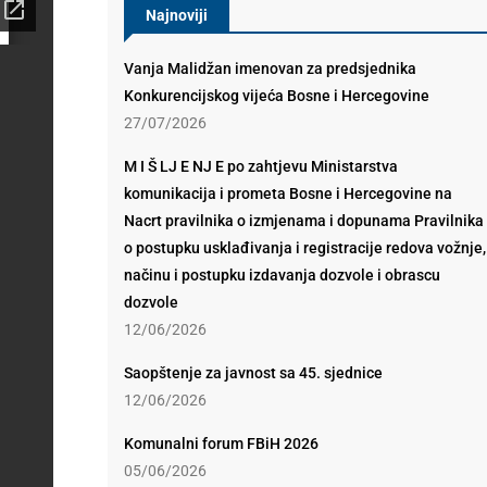
Najnoviji
Vanja Malidžan imenovan za predsjednika
Konkurencijskog vijeća Bosne i Hercegovine
27/07/2026
M I Š LJ E NJ E po zahtjevu Ministarstva
komunikacija i prometa Bosne i Hercegovine na
Nacrt pravilnika o izmjenama i dopunama Pravilnika
o postupku usklađivanja i registracije redova vožnje,
načinu i postupku izdavanja dozvole i obrascu
dozvole
12/06/2026
Saopštenje za javnost sa 45. sjednice
12/06/2026
Komunalni forum FBiH 2026
05/06/2026