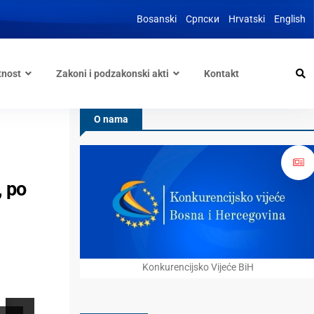
Bosanski
Српски
Hrvatski
English
tnost
Zakoni i podzakonski akti
Kontakt
O nama
, po
Konkurencijsko Vijeće BiH