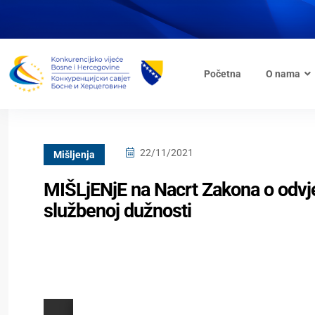
Početna
O nama
22/11/2021
Mišljenja
MIŠLjENjE na Nacrt Zakona o odvje
službenoj dužnosti