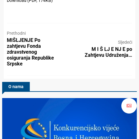
Download (PDF, 174KB)
Prethodni
MIŠLJENJE Po
Sljedeći
zahtjevu Fonda
M I Š LJ E NJ E po
zdravstvenog
Zahtjevu Udruženja…
osiguranja Republike
Srpske
O nama