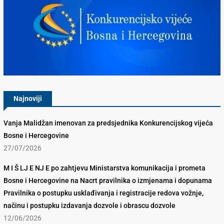
Konkurencijsko Vijeće BiH
Najnoviji
Vanja Malidžan imenovan za predsjednika Konkurencijskog vijeća
Bosne i Hercegovine
27/07/2026
M I Š LJ E NJ E po zahtjevu Ministarstva komunikacija i prometa
Bosne i Hercegovine na Nacrt pravilnika o izmjenama i dopunama
Pravilnika o postupku usklađivanja i registracije redova vožnje,
načinu i postupku izdavanja dozvole i obrascu dozvole
12/06/2026