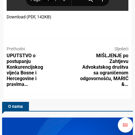
Download (PDF, 142KB)
Prethodni
Sljedeći
UPUTSTVO o
MIŠLJENJE po
postupanju
Zahtjevu
Konkurencijskog
Advokatskog društva
vijeća Bosne i
sa ograničenom
Hercegovine i
odgovornošću, MARIĆ
pravima…
&…
O nama