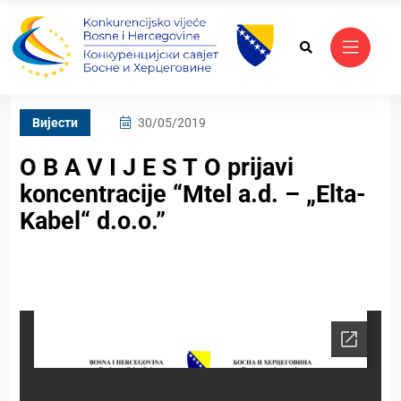
Вијести
30/05/2019
O B A V I J E S T O prijavi
koncentracije “Mtel a.d. – „Elta-
Kabel“ d.o.o.”