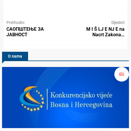
Prethodni
Sljedeći
САОПШТЕЊЕ ЗА
M I Š LJ E NJ E na
ЈАВНОСТ
Nacrt Zakona…
O nama
Konkurencijsko Vijeće BiH