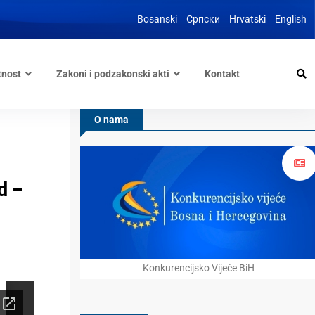
Bosanski
Српски
Hrvatski
English
tnost
Zakoni i podzakonski akti
Kontakt
O nama
d –
Konkurencijsko Vijeće BiH