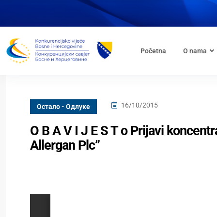
Početna
O nama
16/10/2015
Oстало - Одлуке
O B A V I J E S T o Prijavi koncent
Allergan Plc”