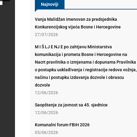
Najnoviji
Vanja Malidžan imenovan za predsjednika
Konkurencijskog vijeća Bosne i Hercegovine
27/07/2026
M I Š LJ E NJ E po zahtjevu Ministarstva
komunikacija i prometa Bosne i Hercegovine na
Nacrt pravilnika o izmjenama i dopunama Pravilnika
o postupku usklađivanja i registracije redova vožnje,
načinu i postupku izdavanja dozvole i obrascu
dozvole
12/06/2026
Saopštenje za javnost sa 45. sjednice
12/06/2026
Komunalni forum FBiH 2026
05/06/2026