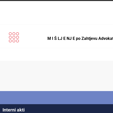
M I Š LJ E NJ E po Zahtjevu Advok
Interni akti