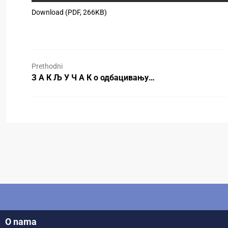
Download (PDF, 266KB)
Prethodni
З А К Љ У Ч А К о одбацивању…
O nama