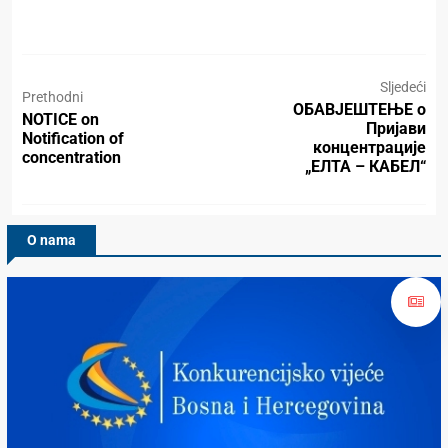
Sljedeći
Prethodni
ОБАВЈЕШТЕЊЕ о
NOTICE on
Пријави
Notification of
концентрације
concentration
„ЕЛТА – КАБЕЛ“
O nama