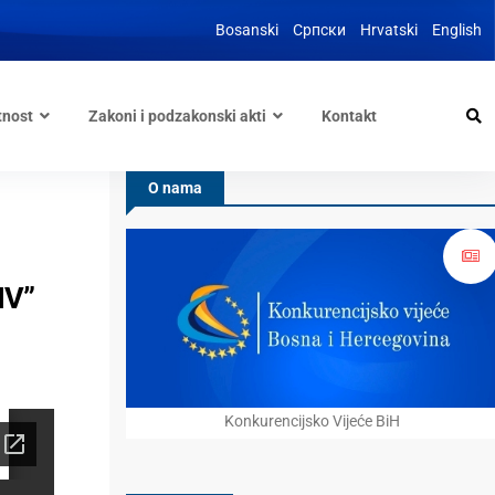
Bosanski
Српски
Hrvatski
English
tnost
Zakoni i podzakonski akti
Kontakt
O nama
IV”
Konkurencijsko Vijeće BiH