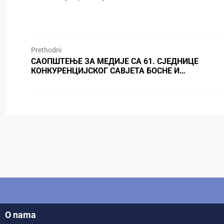
Prethodni
САОПШТЕЊЕ ЗА МЕДИЈЕ СА 61. СЈЕДНИЦЕ
КОНКУРЕНЦИЈСКОГ САВЈЕТА БОСНЕ И…
O nama