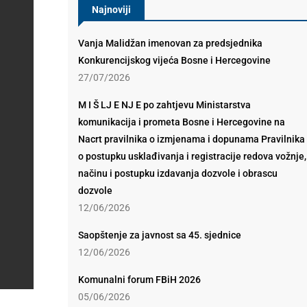
Najnoviji
Vanja Malidžan imenovan za predsjednika
Konkurencijskog vijeća Bosne i Hercegovine
27/07/2026
M I Š LJ E NJ E po zahtjevu Ministarstva
komunikacija i prometa Bosne i Hercegovine na
Nacrt pravilnika o izmjenama i dopunama Pravilnika
o postupku usklađivanja i registracije redova vožnje,
načinu i postupku izdavanja dozvole i obrascu
dozvole
12/06/2026
Saopštenje za javnost sa 45. sjednice
12/06/2026
Komunalni forum FBiH 2026
05/06/2026