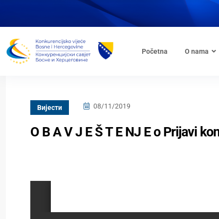
Početna
O nama
08/11/2019
Вијести
O B A V J E Š T E NJ E o Prijаvi 