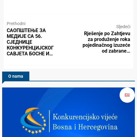
Prethodni
Sljedeći
САОПШТЕЊЕ ЗА
Rješenje po Zahtjevu
МЕДИЈЕ СА 56.
za produženje roka
СЈЕДНИЦЕ
pojedinačnog izuzeće
КОНКУРЕНЦИЈСКОГ
od zabrane…
САВЈЕТА БОСНЕ И…
O nama