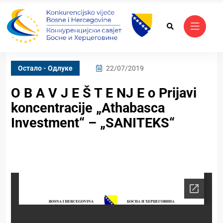
Oстало - Одлуке
22/07/2019
O B A V J E Š T E NJ E o Prijavi
koncentracije „Athabasca
Investment“ – „SANITEKS“