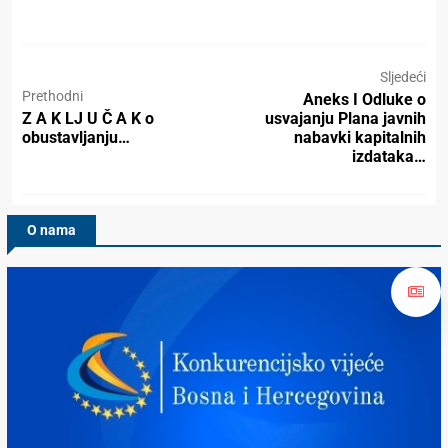
Sljedeći
Prethodni
Aneks I Odluke o
Z A K LJ U Č A K o
usvajanju Plana javnih
obustavljanju…
nabavki kapitalnih
izdataka…
O nama
Konkurencijsko Vijeće BiH