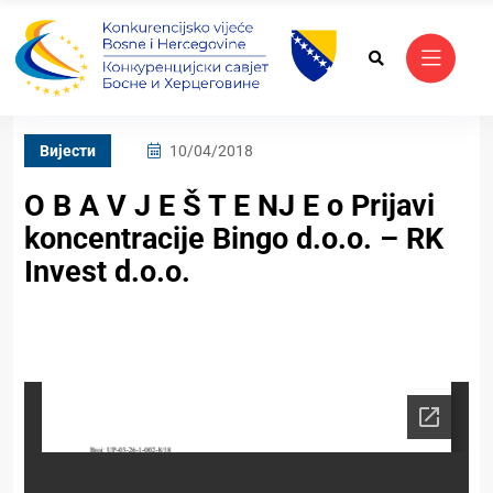
Вијести
10/04/2018
O B A V J E Š T E NJ E o Prijavi
koncentracije Bingo d.o.o. – RK
Invest d.o.o.