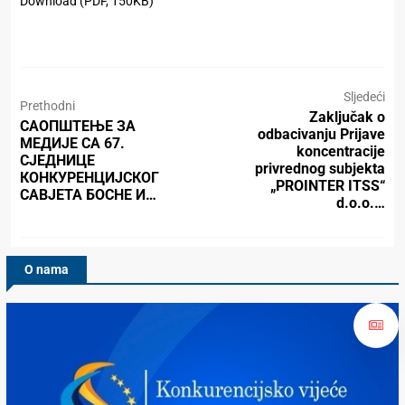
Download (PDF, 150KB)
Sljedeći
Prethodni
Zaključak o
САОПШТЕЊЕ ЗА
odbacivanju Prijave
МЕДИЈЕ СА 67.
koncentracije
СЈЕДНИЦЕ
privrednog subjekta
КОНКУРЕНЦИЈСКОГ
„PROINTER ITSS“
САВЈЕТА БОСНЕ И…
d.o.o.…
O nama