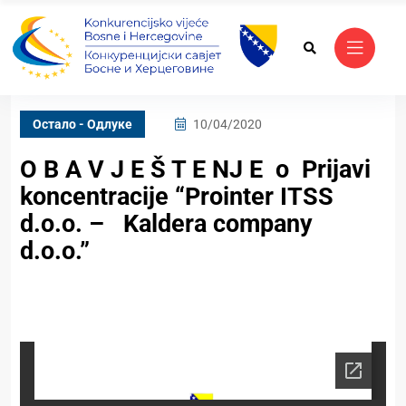
Oстало - Одлуке
10/04/2020
O B A V J E Š T E NJ E o Prijavi
koncentracije “Prointer ITSS
d.o.o. – Kaldera company
d.o.o.”