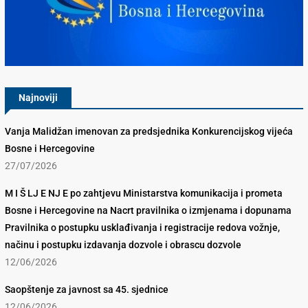
Konkurencijsko Vijeće BiH
Najnoviji
Vanja Malidžan imenovan za predsjednika Konkurencijskog vijeća
Bosne i Hercegovine
27/07/2026
M I Š LJ E NJ E po zahtjevu Ministarstva komunikacija i prometa
Bosne i Hercegovine na Nacrt pravilnika o izmjenama i dopunama
Pravilnika o postupku usklađivanja i registracije redova vožnje,
načinu i postupku izdavanja dozvole i obrascu dozvole
12/06/2026
Saopštenje za javnost sa 45. sjednice
12/06/2026