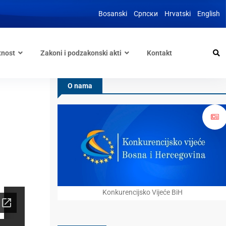
Bosanski
Српски
Hrvatski
English
tnost
Zakoni i podzakonski akti
Kontakt
O nama
Konkurencijsko Vijeće BiH