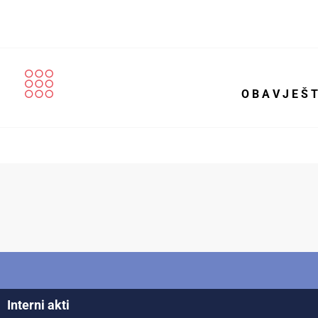
O B A V J E Š 
Interni akti