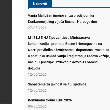
Najnoviji
Vanja Malidžan imenovan za predsjednika
Konkurencijskog vijeća Bosne i Hercegovine
27/07/2026
M I Š LJ E NJ E po zahtjevu Ministarstva
komunikacija i prometa Bosne i Hercegovine na
Nacrt pravilnika o izmjenama i dopunama Pravilnika
o postupku usklađivanja i registracije redova vožnje,
načinu i postupku izdavanja dozvole i obrascu
dozvole
12/06/2026
Saopštenje za javnost sa 45. sjednice
12/06/2026
Komunalni forum FBiH 2026
05/06/2026