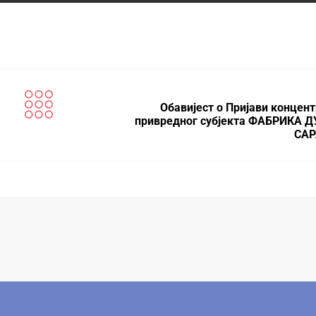
Обавијест о Пријави концент
привредног субјекта ФАБРИКА 
САР