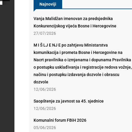
Najnoviji
Vanja Malidžan imenovan za predsjednika
Konkurencijskog vijeća Bosne i Hercegovine
27/07/2026
M I Š LJ E NJ E po zahtjevu Ministarstva
komunikacija i prometa Bosne i Hercegovine na
Nacrt pravilnika o izmjenama i dopunama Pravilnika
o postupku usklađivanja i registracije redova vožnje,
načinu i postupku izdavanja dozvole i obrascu
dozvole
12/06/2026
Saopštenje za javnost sa 45. sjednice
12/06/2026
Komunalni forum FBiH 2026
05/06/2026