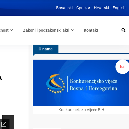
Bosanski
Српски
Hrvatski
English
tnost
Zakoni i podzakonski akti
Kontakt
O nama
A
Konkurencijsko Vijeće BiH