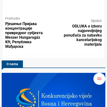
Prethodni
Sljedeći
Рјешење Пријава
ODLUKA o izboru
концентрације
najpovoljnijeg
привредног субјекта
ponuđača za nabavku
Messer Hungarogáz
kancelarijskog
Kft, Република
materijala
Мађарска
O nama