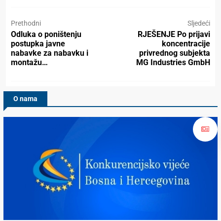
Prethodni
Sljedeći
Odluka o poništenju
RJEŠENJE Po prijavi
postupka javne
koncentracije
nabavke za nabavku i
privrednog subjekta
montažu…
MG Industries GmbH
O nama
Konkurencijsko Vijeće BiH