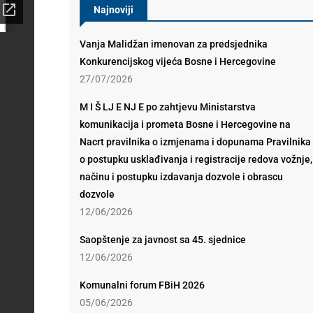
Najnoviji
Vanja Malidžan imenovan za predsjednika
Konkurencijskog vijeća Bosne i Hercegovine
27/07/2026
M I Š LJ E NJ E po zahtjevu Ministarstva
komunikacija i prometa Bosne i Hercegovine na
Nacrt pravilnika o izmjenama i dopunama Pravilnika
o postupku usklađivanja i registracije redova vožnje,
načinu i postupku izdavanja dozvole i obrascu
dozvole
12/06/2026
Saopštenje za javnost sa 45. sjednice
12/06/2026
Komunalni forum FBiH 2026
05/06/2026