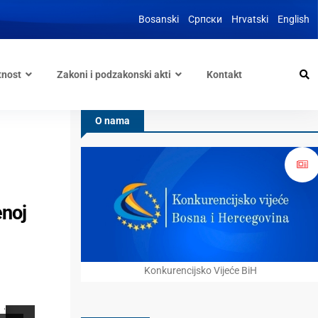
Bosanski
Српски
Hrvatski
English
tnost
Zakoni i podzakonski akti
Kontakt
O nama
enoj
Konkurencijsko Vijeće BiH