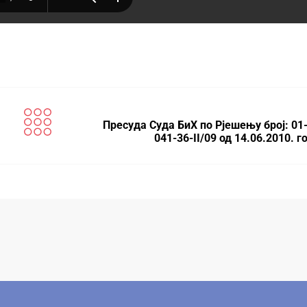
Пресуда Суда БиХ по Рјешењу број: 01
041-36-II/09 од 14.06.2010. 