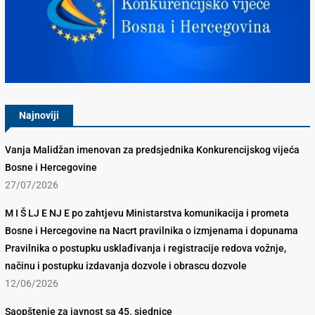
Konkurencijsko Vijeće BiH
Najnoviji
Vanja Malidžan imenovan za predsjednika Konkurencijskog vijeća
Bosne i Hercegovine
27/07/2026
M I Š LJ E NJ E po zahtjevu Ministarstva komunikacija i prometa
Bosne i Hercegovine na Nacrt pravilnika o izmjenama i dopunama
Pravilnika o postupku usklađivanja i registracije redova vožnje,
načinu i postupku izdavanja dozvole i obrascu dozvole
12/06/2026
Saopštenje za javnost sa 45. sjednice