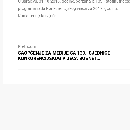
U Sarajevu, 31.10.2016. godine, održana je 133. (stotinutridese
programa rada Konkurencijskog vijeća za 2017. godinu.
Konkurencijsko vijeće
Prethodni
SAOPĆENJE ZA MEDIJE SA 133. SJEDNICE
KONKURENCIJSKOG VIJEĆA BOSNE I…