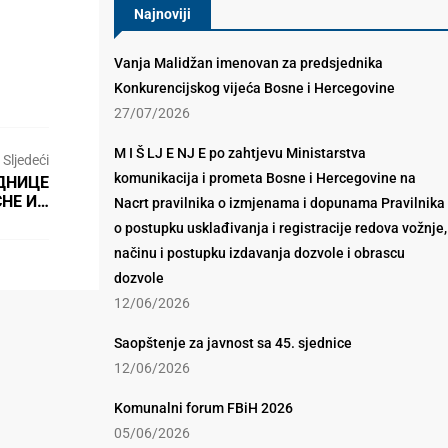
Najnoviji
Vanja Malidžan imenovan za predsjednika
Konkurencijskog vijeća Bosne i Hercegovine
27/07/2026
M I Š LJ E NJ E po zahtjevu Ministarstva
Sljedeći
komunikacija i prometa Bosne i Hercegovine na
ЕДНИЦЕ
СНЕ И…
Nacrt pravilnika o izmjenama i dopunama Pravilnika
o postupku usklađivanja i registracije redova vožnje,
načinu i postupku izdavanja dozvole i obrascu
dozvole
12/06/2026
Saopštenje za javnost sa 45. sjednice
12/06/2026
Komunalni forum FBiH 2026
05/06/2026