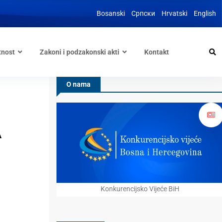
Bosanski
Српски
Hrvatski
English
tnost
Zakoni i podzakonski akti
Kontakt
O nama
A
Konkurencijsko Vijeće BiH