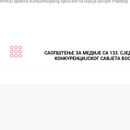
ttreća) sjednica Konkurencijskog vijeća BiH na kojoj je usvojen Prijedlog
САОПШТЕЊЕ ЗА МЕДИЈЕ СА 133. СЈ
КОНКУРЕНЦИЈСКОГ САВЈЕТА БО