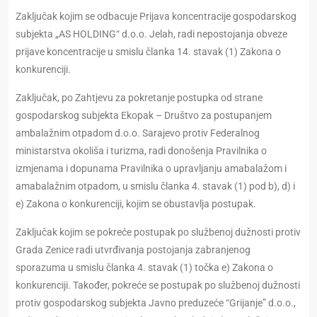
Zaključak kojim se odbacuje Prijava koncentracije gospodarskog
subjekta „AS HOLDING“ d.o.o. Jelah, radi nepostojanja obveze
prijave koncentracije u smislu članka 14. stavak (1) Zakona o
konkurenciji.
Zaključak, po Zahtjevu za pokretanje postupka od strane
gospodarskog subjekta Ekopak – Društvo za postupanjem
ambalažnim otpadom d.o.o. Sarajevo protiv Federalnog
ministarstva okoliša i turizma, radi donošenja Pravilnika o
izmjenama i dopunama Pravilnika o upravljanju amabalažom i
amabalažnim otpadom, u smislu članka 4. stavak (1) pod b), d) i
e) Zakona o konkurenciji, kojim se obustavlja postupak.
Zaključak kojim se pokreće postupak po službenoj dužnosti protiv
Grada Zenice radi utvrđivanja postojanja zabranjenog
sporazuma u smislu članka 4. stavak (1) točka e) Zakona o
konkurenciji. Također, pokreće se postupak po službenoj dužnosti
protiv gospodarskog subjekta Javno preduzeće “Grijanje” d.o.o.,