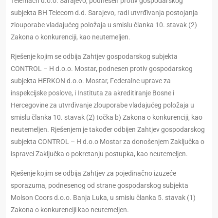
Telemach d.o.o. Sarajevo, podnesen protiv gospodarskog
subjekta BH Telecom d.d. Sarajevo, radi utvrđivanja postojanja
zlouporabe vladajućeg položaja u smislu članka 10. stavak (2)
Zakona o konkurenciji, kao neutemeljen.
Rješenje kojim se odbija Zahtjev gospodarskog subjekta
CONTROL – H d.o.o. Mostar, podnesen protiv gospodarskog
subjekta HERKON d.o.o. Mostar, Federalne uprave za
inspekcijske poslove, i Instituta za akreditiranje Bosne i
Hercegovine za utvrđivanje zlouporabe vladajućeg položaja u
smislu članka 10. stavak (2) točka b) Zakona o konkurenciji, kao
neutemeljen. Rješenjem je također odbijen Zahtjev gospodarskog
subjekta CONTROL – H d.o.o Mostar za donošenjem Zaključka o
ispravci Zaključka o pokretanju postupka, kao neutemeljen.
Rješenje kojim se odbija Zahtjev za pojedinačno izuzeće
sporazuma, podnesenog od strane gospodarskog subjekta
Molson Coors d.o.o. Banja Luka, u smislu članka 5. stavak (1)
Zakona o konkurenciji kao neutemeljen.