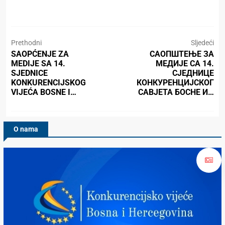
Prethodni
Sljedeći
SAOPĆENJE ZA
САОПШТЕЊЕ ЗА
MEDIJE SA 14.
МЕДИЈЕ СА 14.
SJEDNICE
СЈЕДНИЦЕ
KONKURENCIJSKOG
КОНКУРЕНЦИЈСКОГ
VIJEĆA BOSNE I…
САВЈЕТА БОСНЕ И…
O nama