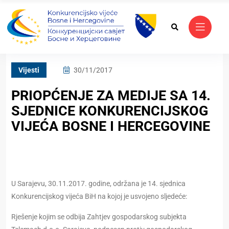
Vijesti
30/11/2017
PRIOPĆENJE ZA MEDIJE SA 14.
SJEDNICE KONKURENCIJSKOG
VIJEĆA BOSNE I HERCEGOVINE
U Sarajevu, 30.11.2017. godine, održana je 14. sjednica
Konkurencijskog vijeća BiH na kojoj je usvojeno sljedeće:
Rješenje kojim se odbija Zahtjev gospodarskog subjekta