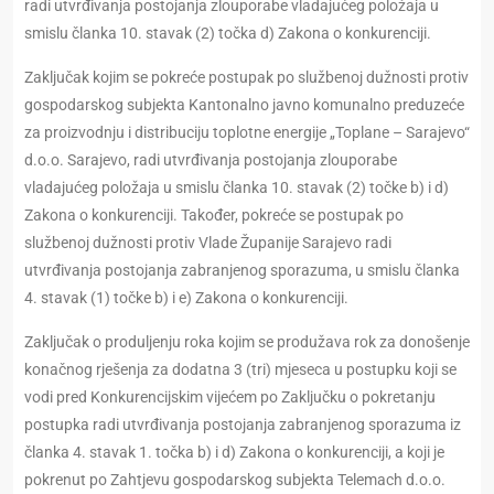
radi utvrđivanja postojanja zlouporabe vladajućeg položaja u
smislu članka 10. stavak (2) točka d) Zakona o konkurenciji.
Zaključak kojim se pokreće postupak po službenoj dužnosti protiv
gospodarskog subjekta Kantonalno javno komunalno preduzeće
za proizvodnju i distribuciju toplotne energije „Toplane – Sarajevo“
d.o.o. Sarajevo, radi utvrđivanja postojanja zlouporabe
vladajućeg položaja u smislu članka 10. stavak (2) točke b) i d)
Zаkоnа о konkurenciji. Također, pokreće se postupak po
službenoj dužnosti protiv Vlade Županije Sarajevo radi
utvrđivanja postojanja zabranjenog sporazuma, u smislu članka
4. stavak (1) točke b) i e) Zаkоnа о konkurenciji.
Zaključak o produljenju roka kojim se produžava rok za donošenje
konačnog rješenja za dodatna 3 (tri) mjeseca u postupku koji se
vodi pred Konkurencijskim vijećem po Zaključku o pokretanju
postupka radi utvrđivanja postojanja zabranjenog sporazuma iz
članka 4. stavak 1. točka b) i d) Zakona o konkurenciji, a koji je
pokrenut po Zahtjevu gospodarskog subjekta Telemach d.o.o.